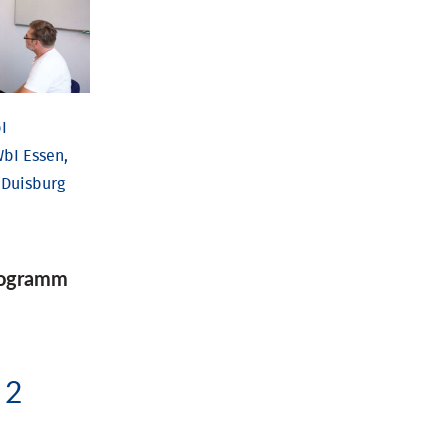
I
bI Essen,
 Duisburg
rogramm
2