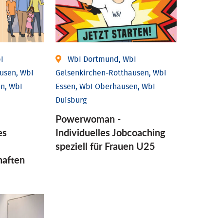
I
WbI Dortmund, WbI
usen, WbI
Gelsenkirchen-Rotthausen, WbI
n, WbI
Essen, WbI Oberhausen, WbI
Duisburg
Powerwoman -
es
Individuelles Jobcoaching
speziell für Frauen U25
haften