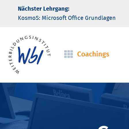
Nächster Lehrgang:
KosmoS: Microsoft Office Grund­lagen
Coachings
Navigation
überspringen