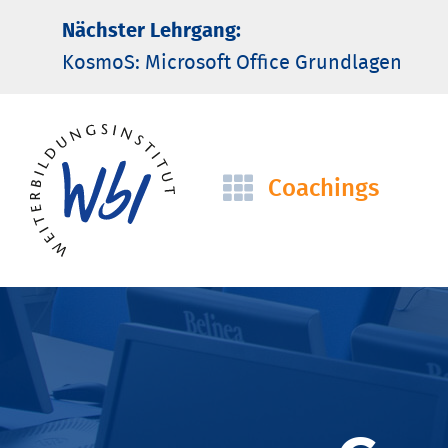
Nächster Lehrgang:
KosmoS: Microsoft Office Grund­lagen
Coachings
Navigation
überspringen