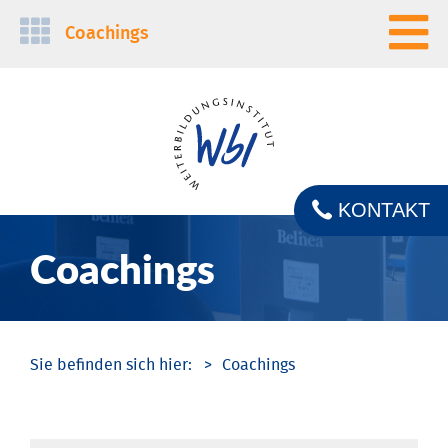
Navigation
Coachings
überspringen
KONTAKT
Coachings
Coachings