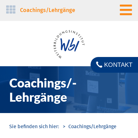
Navigation
Coachings/­Lehrgänge
überspringen
KONTAKT
Coachings/­
Lehrgänge
Coachings/­Lehrgänge