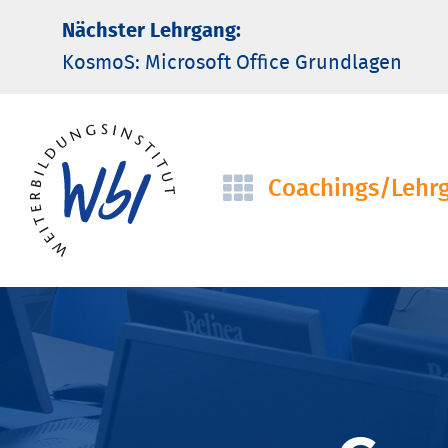
Nächster Lehrgang:
KosmoS: Microsoft Office Grund­lagen
Coachings/­Lehr
Navigation
überspringen