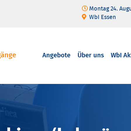
Montag 24. Aug
WbI Essen
gänge
Angebote
Über uns
WbI Ak
Navigation
überspringen