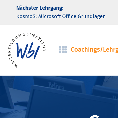
Nächster Lehrgang:
KosmoS: Microsoft Office Grund­lagen
Coachings/­Lehr
Navigation
überspringen