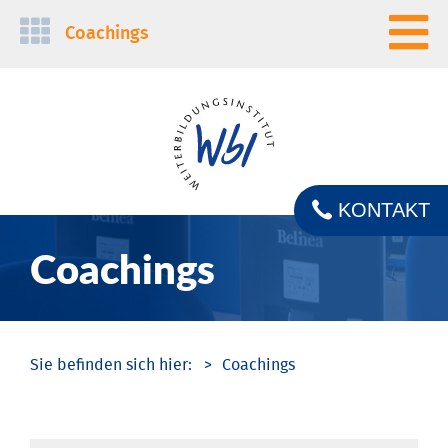
Navigation
Coachings
überspringen
KONTAKT
Coachings
Coachings