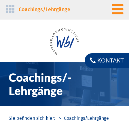
Navigation
Coachings/­Lehrgänge
überspringen
KONTAKT
Coachings/­
Lehrgänge
Coachings/­Lehrgänge