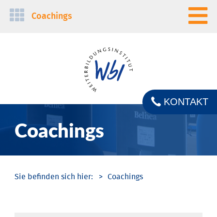
Navigation
Coachings
überspringen
KONTAKT
Coachings
Coachings