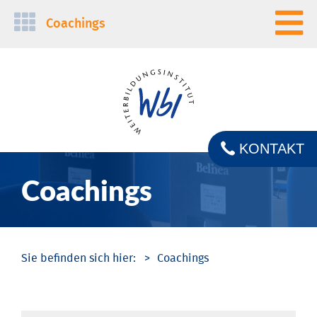
Navigation
Coachings
überspringen
KONTAKT
Coachings
Coachings