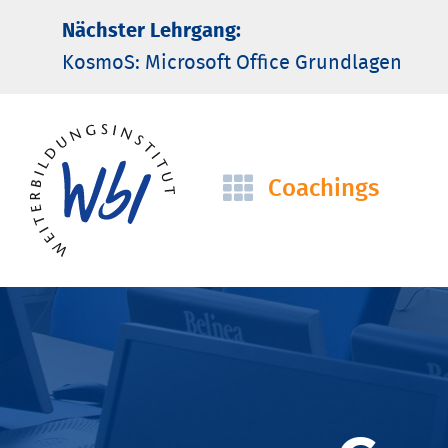
Nächster Lehrgang:
KosmoS: Microsoft Office Grund­lagen
Coachings
Navigation
überspringen