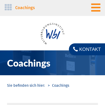
Navigation
Coachings
überspringen
KONTAKT
Coachings
Coachings