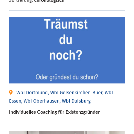
Sortierung:
chronologisch
WbI Dortmund, WbI Gelsenkirchen-Buer, WbI
Essen, WbI Oberhausen, WbI Duisburg
Individu­elles Coaching für Existenz­gründer