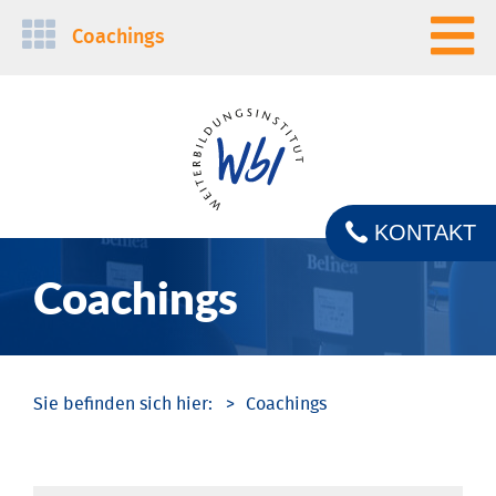
Navigation
Coachings
überspringen
KONTAKT
Coachings
Coachings