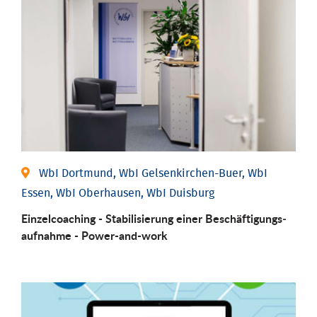
WbI Dortmund, WbI Gelsenkirchen-Buer, WbI
Essen, WbI Oberhausen, WbI Duisburg
Einzel­coaching - Stabili­sierung einer Be­schäftigungs­
aufnahme - Power-and-work