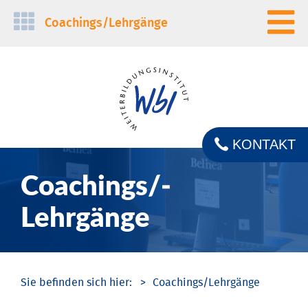
Navigation
Coachings/­Lehrgänge
überspringen
KONTAKT
Coachings/­
Lehrgänge
Coachings/­Lehrgänge