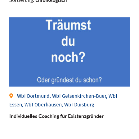
Sortierung:
chronologisch
WbI Dortmund, WbI Gelsenkirchen-Buer, WbI
Essen, WbI Oberhausen, WbI Duisburg
Individu­elles Coaching für Existenz­gründer