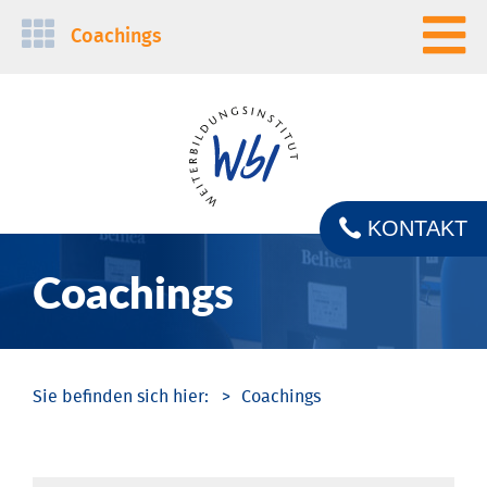
Navigation
Coachings
überspringen
KONTAKT
Coachings
Coachings