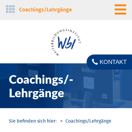
Navigation
Coachings/­Lehrgänge
überspringen
KONTAKT
Coachings/­
Lehrgänge
Coachings/­Lehrgänge