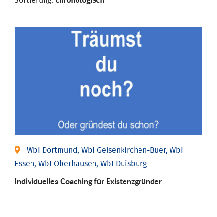
Sortierung:
chronologisch
WbI Dortmund, WbI Gelsenkirchen-Buer, WbI
Essen, WbI Oberhausen, WbI Duisburg
Individu­elles Coaching für Existenz­gründer