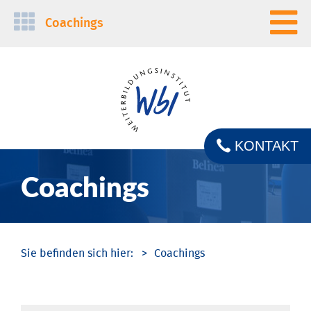
Navigation
Coachings
überspringen
KONTAKT
Coachings
Coachings