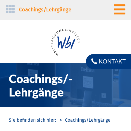
Navigation
Coachings/­Lehrgänge
überspringen
KONTAKT
Coachings/­
Lehrgänge
Coachings/­Lehrgänge