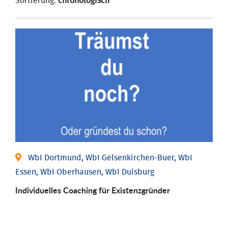
Sortierung:
chronologisch
WbI Dortmund, WbI Gelsenkirchen-Buer, WbI
Essen, WbI Oberhausen, WbI Duisburg
Individu­elles Coaching für Existenz­gründer