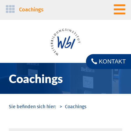
Navigation
Coachings
überspringen
KONTAKT
Coachings
Coachings