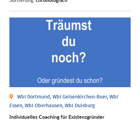
Sortierung:
chronologisch
WbI Dortmund, WbI Gelsenkirchen-Buer, WbI
Essen, WbI Oberhausen, WbI Duisburg
Individu­elles Coaching für Existenz­gründer