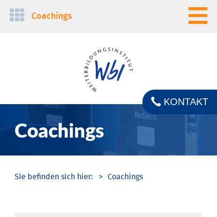
Navigation
Coachings
überspringen
KONTAKT
Coachings
Coachings