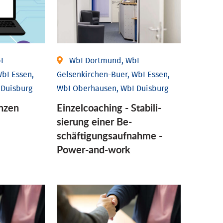
I
WbI Dortmund, WbI
bI Essen,
Gelsenkirchen-Buer, WbI Essen,
 Duisburg
WbI Oberhausen, WbI Duisburg
nzen
Einzel­coaching - Stabili­
sierung einer Be­
schäftigungs­aufnahme -
Power-and-work