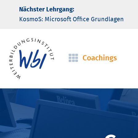
Nächster Lehrgang:
KosmoS: Microsoft Office Grund­lagen
Coachings
Navigation
überspringen