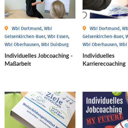
WbI Dortmund, WbI
WbI Dortmund, Wb
Gelsenkirchen-Buer, WbI Essen,
Gelsenkirchen-Buer, W
WbI Oberhausen, WbI Duisburg
WbI Oberhausen, WbI
Individu­elles Job­coaching -
Individu­elles
Maßarbeit
Karrierecoaching