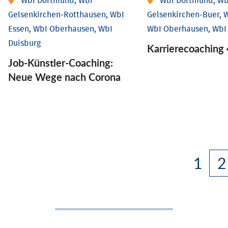
WbI Dortmund, WbI
WbI Dortmund, Wb
Gelsenkirchen-Rotthausen, WbI
Gelsenkirchen-Buer, W
Essen, WbI Oberhausen, WbI
WbI Oberhausen, WbI
Duisburg
Karriere­coaching 
Job-Künstler-Coaching:
Neue Wege nach Corona
1
2