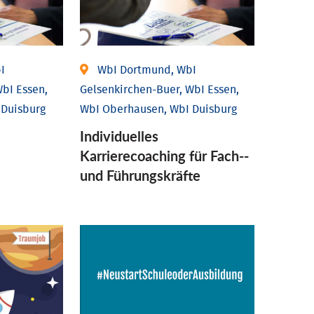
I
WbI Dortmund, WbI
bI Essen,
Gelsenkirchen-Buer, WbI Essen,
 Duisburg
WbI Oberhausen, WbI Duisburg
Individu­elles
Karrierecoaching für Fach-­
und Führungs­kräfte