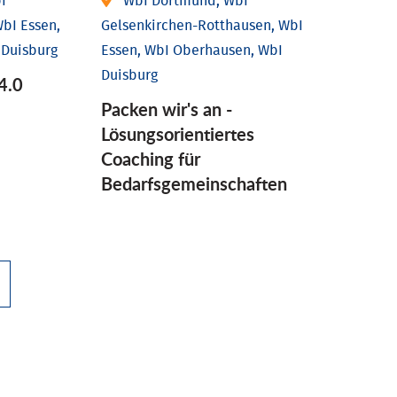
I
WbI Dortmund, WbI
bI Essen,
Gelsenkirchen-Rotthausen, WbI
 Duisburg
Essen, WbI Oberhausen, WbI
Duisburg
4.0
Packen wir's an -
Lösungsorientiertes
Coaching für
Bedarfsgemeinschaften