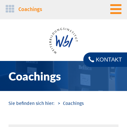
Navigation
Coachings
überspringen
KONTAKT
Coachings
Coachings