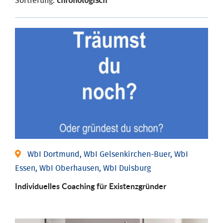
Sortierung:
chronologisch
WbI Dortmund, WbI Gelsenkirchen-Buer, WbI
Essen, WbI Oberhausen, WbI Duisburg
Individu­elles Coaching für Existenz­gründer