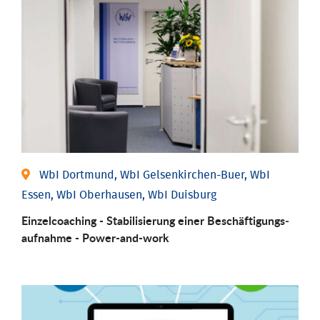
WbI Dortmund, WbI Gelsenkirchen-Buer, WbI
Essen, WbI Oberhausen, WbI Duisburg
Einzel­coaching - Stabili­sierung einer Be­schäftigungs­
aufnahme - Power-and-work