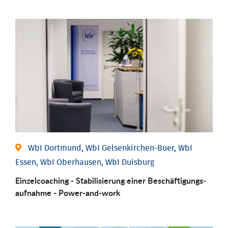
WbI Dortmund, WbI Gelsenkirchen-Buer, WbI
Essen, WbI Oberhausen, WbI Duisburg
Einzel­coaching - Stabili­sierung einer Be­schäftigungs­
aufnahme - Power-and-work