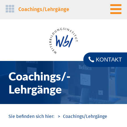
Navigation
Coachings/­Lehrgänge
überspringen
KONTAKT
Coachings/­
Lehrgänge
Coachings/­Lehrgänge