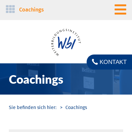
Navigation
Coachings
überspringen
KONTAKT
Coachings
Coachings