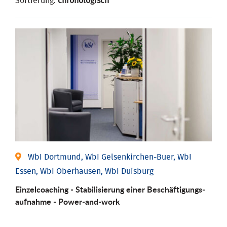
Sortierung:
chronologisch
WbI Dortmund, WbI Gelsenkirchen-Buer, WbI
Essen, WbI Oberhausen, WbI Duisburg
Einzel­coaching - Stabili­sierung einer Be­schäftigungs­
aufnahme - Power-and-work