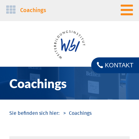
Navigation
Coachings
überspringen
KONTAKT
Coachings
Coachings