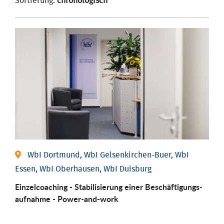
Sortierung:
chronologisch
WbI Dortmund, WbI Gelsenkirchen-Buer, WbI
Essen, WbI Oberhausen, WbI Duisburg
Einzel­coaching - Stabili­sierung einer Be­schäftigungs­
aufnahme - Power-and-work