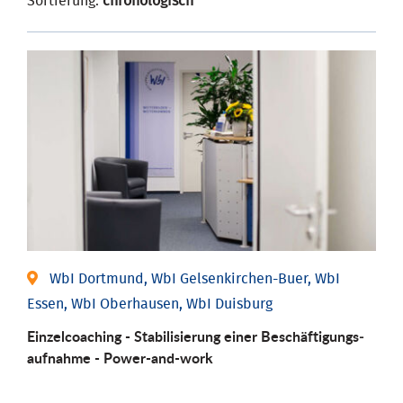
Sortierung:
chronologisch
WbI Dortmund, WbI Gelsenkirchen-Buer, WbI
Essen, WbI Oberhausen, WbI Duisburg
Einzel­coaching - Stabili­sierung einer Be­schäftigungs­
aufnahme - Power-and-work