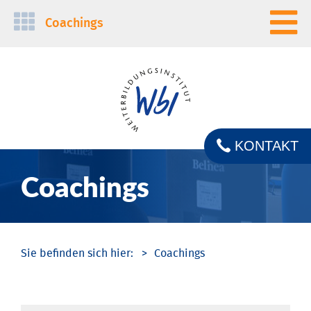
Navigation
Coachings
überspringen
KONTAKT
Coachings
Coachings