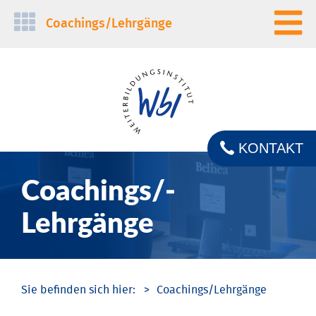
Navigation
Coachings/­Lehrgänge
überspringen
KONTAKT
Coachings/­
Lehrgänge
Coachings/­Lehrgänge