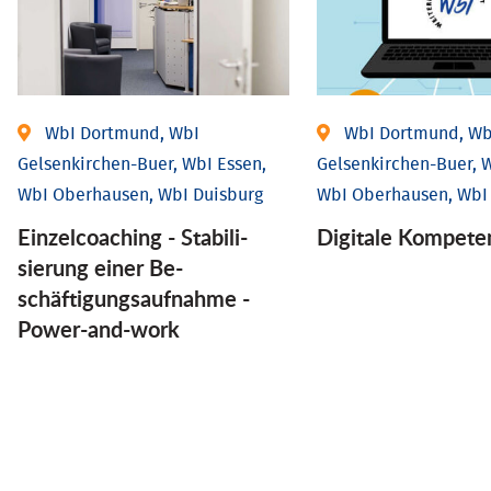
WbI Dortmund, WbI
WbI Dortmund, Wb
Gelsenkirchen-Buer, WbI Essen,
Gelsenkirchen-Buer, W
WbI Oberhausen, WbI Duisburg
WbI Oberhausen, WbI
Einzel­coaching - Stabili­
Digitale Kompete
sierung einer Be­
schäftigungs­aufnahme -
Power-and-work