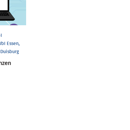
I
bI Essen,
 Duisburg
nzen