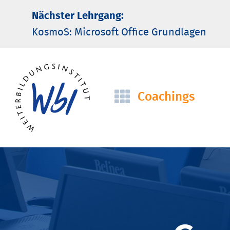
Nächster Lehrgang:
KosmoS: Microsoft Office Grund­lagen
Coachings
Navigation
überspringen