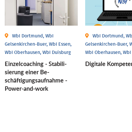
WbI Dortmund, WbI
WbI Dortmund, Wb
Gelsenkirchen-Buer, WbI Essen,
Gelsenkirchen-Buer, W
WbI Oberhausen, WbI Duisburg
WbI Oberhausen, WbI
Einzel­coaching - Stabili­
Digitale Kompete
sierung einer Be­
schäftigungs­aufnahme -
Power-and-work