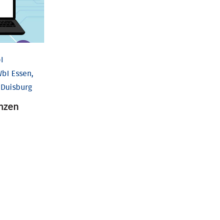
I
bI Essen,
 Duisburg
nzen