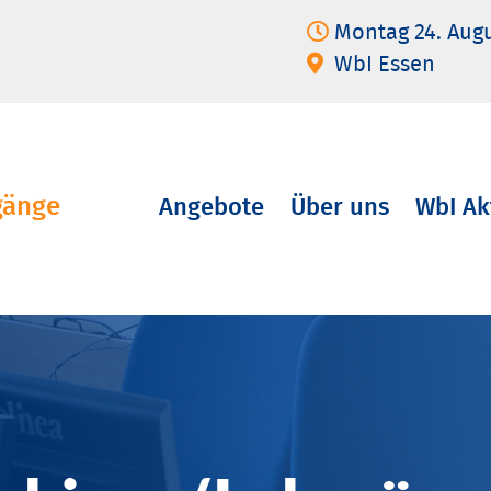
Montag 24. Aug
WbI Essen
gänge
Angebote
Über uns
WbI Ak
Navigation
überspringen