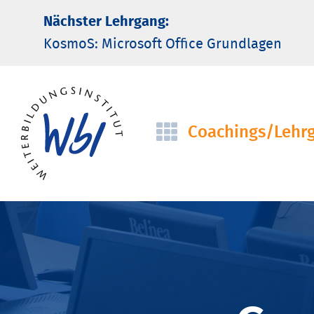
Nächster Lehrgang:
KosmoS: Microsoft Office Grund­lagen
Coachings/­Lehr
Navigation
überspringen