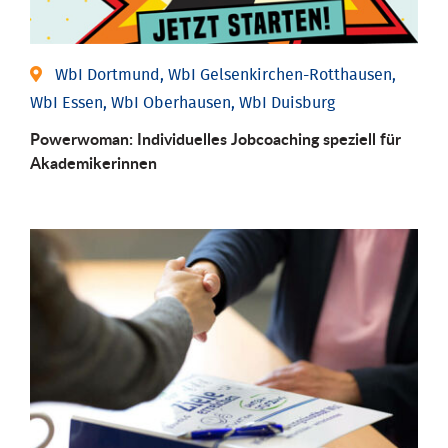
WbI Dortmund, WbI Gelsenkirchen-Rotthausen,
WbI Essen, WbI Oberhausen, WbI Duisburg
Powerwoman: Individu­elles Job­coaching speziell für
Aka­demiker­innen