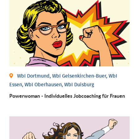
WbI Dortmund, WbI Gelsenkirchen-Buer, WbI
Essen, WbI Oberhausen, WbI Duisburg
Powerwoman - Individu­elles Job­coaching für Frauen