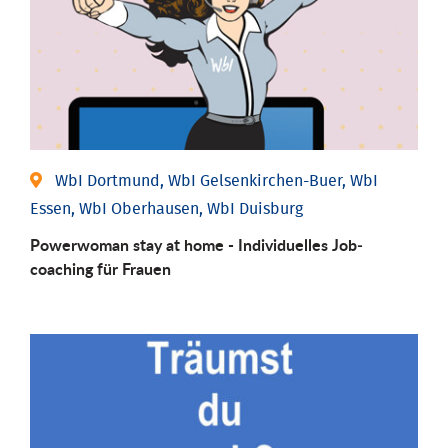
WbI Dortmund, WbI Gelsenkirchen-Buer, WbI
Essen, WbI Oberhausen, WbI Duisburg
Powerwoman stay at home - Individu­elles Job­
coaching für Frauen