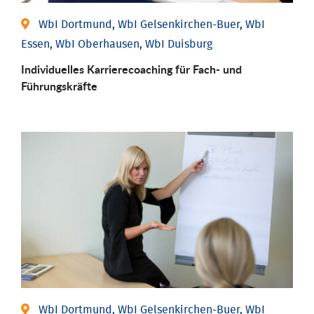
WbI Dortmund, WbI Gelsenkirchen-Buer, WbI
Essen, WbI Oberhausen, WbI Duisburg
Individu­elles Karrierecoaching für Fach-­ und
Führungs­kräfte
WbI Dortmund, WbI Gelsenkirchen-Buer, WbI