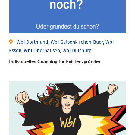
WbI Dortmund, WbI Gelsenkirchen-Buer, WbI
Essen, WbI Oberhausen, WbI Duisburg
Individu­elles Coaching für Existenz­gründer