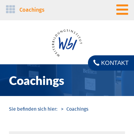
Navigation
Coachings
überspringen
KONTAKT
Coachings
Coachings