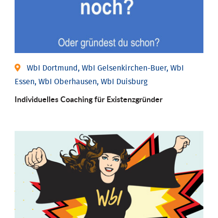
WbI Dortmund, WbI Gelsenkirchen-Buer, WbI
Essen, WbI Oberhausen, WbI Duisburg
Individu­elles Coaching für Existenz­gründer