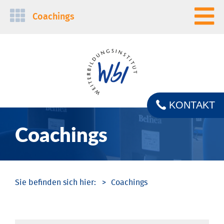
Navigation
Coachings
überspringen
KONTAKT
Coachings
Coachings