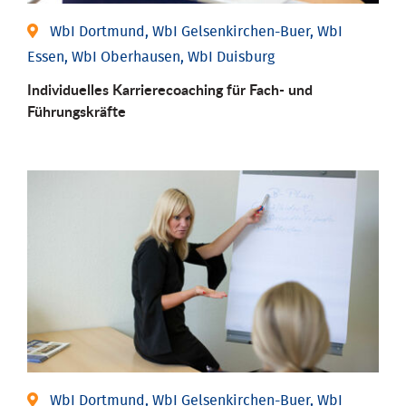
WbI Dortmund, WbI Gelsenkirchen-Buer, WbI
Essen, WbI Oberhausen, WbI Duisburg
Individu­elles Karrierecoaching für Fach-­ und
Führungs­kräfte
WbI Dortmund, WbI Gelsenkirchen-Buer, WbI