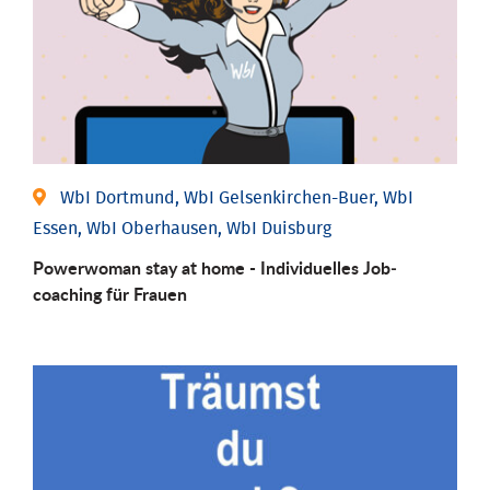
WbI Dortmund, WbI Gelsenkirchen-Buer, WbI
Essen, WbI Oberhausen, WbI Duisburg
Powerwoman stay at home - Individu­elles Job­
coaching für Frauen