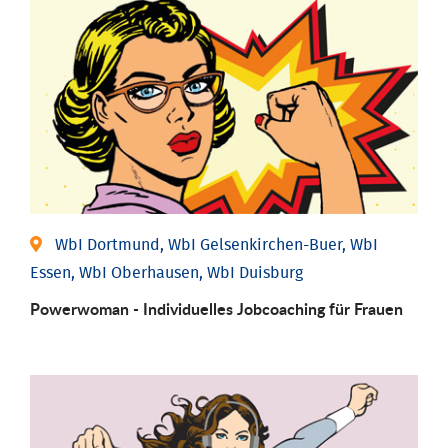
WbI Dortmund, WbI Gelsenkirchen-Buer, WbI
Essen, WbI Oberhausen, WbI Duisburg
Powerwoman - Individu­elles Job­coaching für Frauen