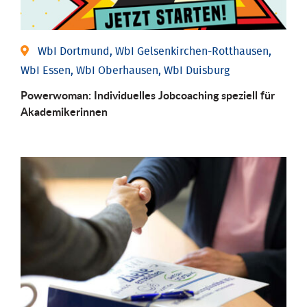
WbI Dortmund, WbI Gelsenkirchen-Rotthausen,
WbI Essen, WbI Oberhausen, WbI Duisburg
Powerwoman: Individu­elles Job­coaching speziell für
Aka­demiker­innen