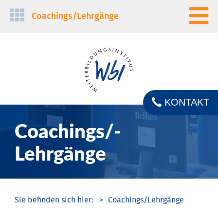
Navigation
Coachings/­Lehrgänge
überspringen
KONTAKT
Coachings/­
Lehrgänge
Coachings/­Lehrgänge