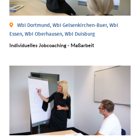
WbI Dortmund, WbI Gelsenkirchen-Buer, WbI
Essen, WbI Oberhausen, WbI Duisburg
Individu­elles Job­coaching - Maßarbeit