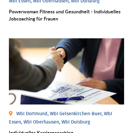
WbI Essen, WbI Oberhausen, WbI Duisburg
Powerwoman Fitness und Gesund­heit - Individu­elles
Job­coaching für Frauen
WbI Dortmund, WbI Gelsenkirchen-Buer, WbI
Essen, WbI Oberhausen, WbI Duisburg
Individu­elles Karrierecoaching