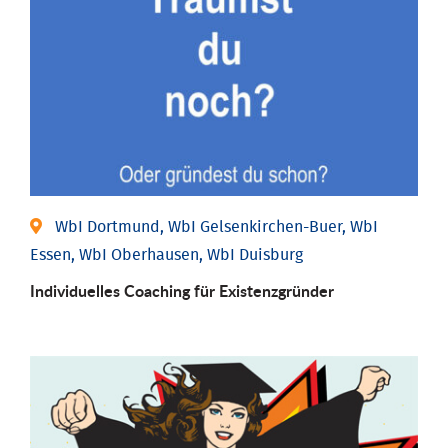
WbI Dortmund, WbI Gelsenkirchen-Buer, WbI
Essen, WbI Oberhausen, WbI Duisburg
Individu­elles Coaching für Existenz­gründer