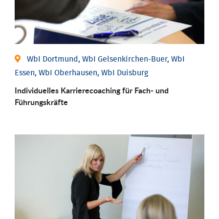
WbI Dortmund, WbI Gelsenkirchen-Buer, WbI
Essen, WbI Oberhausen, WbI Duisburg
Individu­elles Karrierecoaching für Fach-­ und
Führungs­kräfte