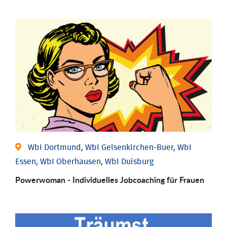
WbI Dortmund, WbI Gelsenkirchen-Buer, WbI
Essen, WbI Oberhausen, WbI Duisburg
Powerwoman - Individu­elles Job­coaching für Frauen