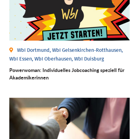
WbI Dortmund, WbI Gelsenkirchen-Rotthausen,
WbI Essen, WbI Oberhausen, WbI Duisburg
Powerwoman: Individu­elles Job­coaching speziell für
Aka­demiker­innen