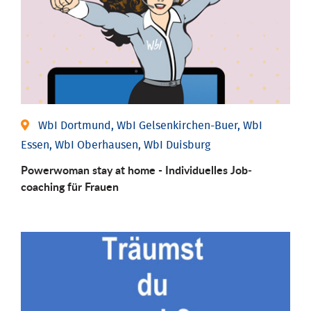
WbI Dortmund, WbI Gelsenkirchen-Buer, WbI
Essen, WbI Oberhausen, WbI Duisburg
Powerwoman stay at home - Individu­elles Job­
coaching für Frauen