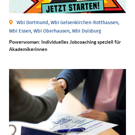
WbI Dortmund, WbI Gelsenkirchen-Rotthausen,
WbI Essen, WbI Oberhausen, WbI Duisburg
Powerwoman: Individu­elles Job­coaching speziell für
Aka­demiker­innen