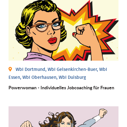
WbI Dortmund, WbI Gelsenkirchen-Buer, WbI
Essen, WbI Oberhausen, WbI Duisburg
Powerwoman - Individu­elles Job­coaching für Frauen