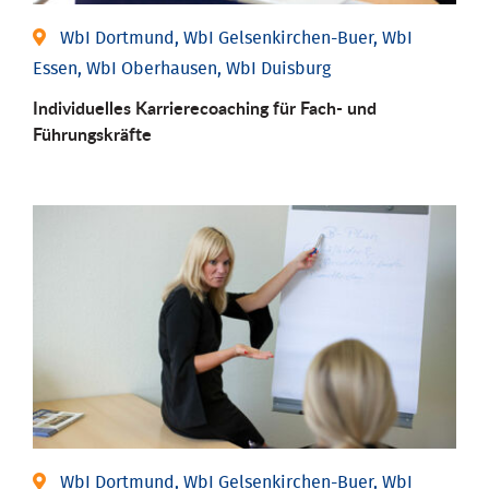
WbI Dortmund, WbI Gelsenkirchen-Buer, WbI
Essen, WbI Oberhausen, WbI Duisburg
Individu­elles Karrierecoaching für Fach-­ und
Führungs­kräfte
WbI Dortmund, WbI Gelsenkirchen-Buer, WbI