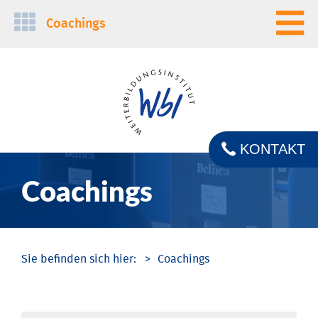
Navigation
Coachings
überspringen
KONTAKT
Coachings
Coachings