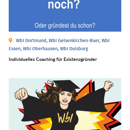
WbI Dortmund, WbI Gelsenkirchen-Buer, WbI
Essen, WbI Oberhausen, WbI Duisburg
Individu­elles Coaching für Existenz­gründer