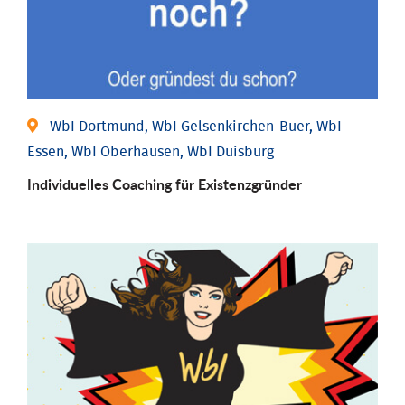
WbI Dortmund, WbI Gelsenkirchen-Buer, WbI
Essen, WbI Oberhausen, WbI Duisburg
Individu­elles Coaching für Existenz­gründer