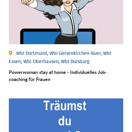
WbI Dortmund, WbI Gelsenkirchen-Buer, WbI
Essen, WbI Oberhausen, WbI Duisburg
Powerwoman stay at home - Individu­elles Job­
coaching für Frauen