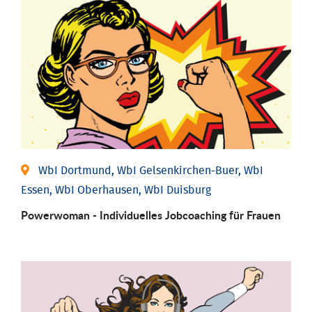
WbI Dortmund, WbI Gelsenkirchen-Buer, WbI
Essen, WbI Oberhausen, WbI Duisburg
Powerwoman - Individu­elles Job­coaching für Frauen