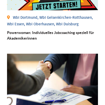
WbI Dortmund, WbI Gelsenkirchen-Rotthausen,
WbI Essen, WbI Oberhausen, WbI Duisburg
Powerwoman: Individu­elles Job­coaching speziell für
Aka­demiker­innen