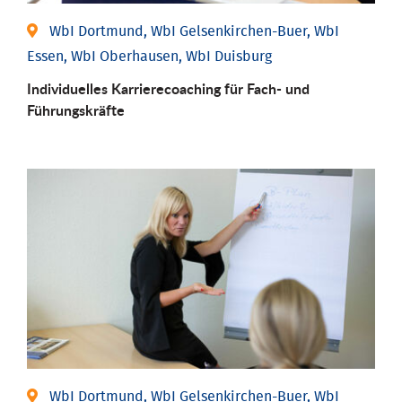
WbI Dortmund, WbI Gelsenkirchen-Buer, WbI
Essen, WbI Oberhausen, WbI Duisburg
Individu­elles Karrierecoaching für Fach-­ und
Führungs­kräfte
WbI Dortmund, WbI Gelsenkirchen-Buer, WbI