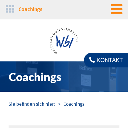
Navigation
Coachings
überspringen
KONTAKT
Coachings
Coachings