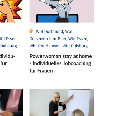
I
WbI Dortmund, WbI
bI Essen,
Gelsenkirchen-Buer, WbI Essen,
 Duisburg
WbI Oberhausen, WbI Duisburg
ividu­
Powerwoman stay at home
 für
- Individu­elles Job­coaching
für Frauen