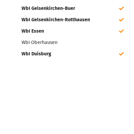
WbI Gelsenkirchen-Buer
WbI Gelsenkirchen-Rotthausen
WbI Essen
WbI Oberhausen
WbI Duisburg