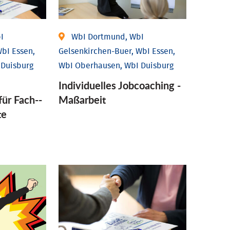
I
WbI Dortmund, WbI
bI Essen,
Gelsenkirchen-Buer, WbI Essen,
 Duisburg
WbI Oberhausen, WbI Duisburg
Individu­elles Job­coaching -
für Fach-­
Maßarbeit
te