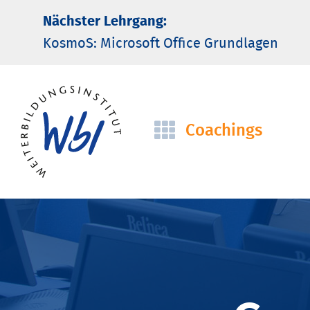
Nächster Lehrgang:
KosmoS: Microsoft Office Grund­lagen
Coachings
Navigation
überspringen