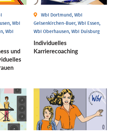
I
WbI Dortmund, WbI
usen, WbI
Gelsenkirchen-Buer, WbI Essen,
n, WbI
WbI Oberhausen, WbI Duisburg
Individu­elles
ess und
Karrierecoaching
idu­elles
Frauen