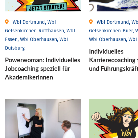
WbI Dortmund, WbI
WbI Dortmund, Wb
Gelsenkirchen-Rotthausen, WbI
Gelsenkirchen-Buer, W
Essen, WbI Oberhausen, WbI
WbI Oberhausen, WbI
Duisburg
Individu­elles
Powerwoman: Individu­elles
Karrierecoaching 
Job­coaching speziell für
und Führungs­kräf
Aka­demiker­innen