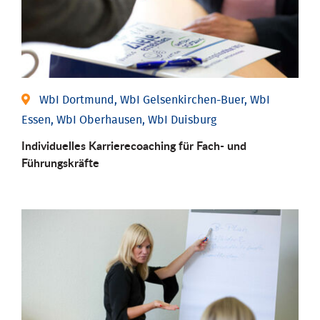
WbI Dortmund, WbI Gelsenkirchen-Buer, WbI
Essen, WbI Oberhausen, WbI Duisburg
Individu­elles Karrierecoaching für Fach-­ und
Führungs­kräfte