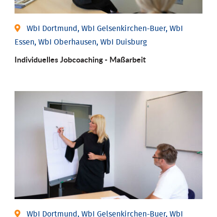
WbI Dortmund, WbI Gelsenkirchen-Buer, WbI
Essen, WbI Oberhausen, WbI Duisburg
Individu­elles Job­coaching - Maßarbeit
WbI Dortmund, WbI Gelsenkirchen-Buer, WbI