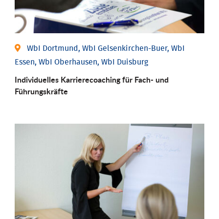
WbI Dortmund, WbI Gelsenkirchen-Buer, WbI
Essen, WbI Oberhausen, WbI Duisburg
Individu­elles Karrierecoaching für Fach-­ und
Führungs­kräfte