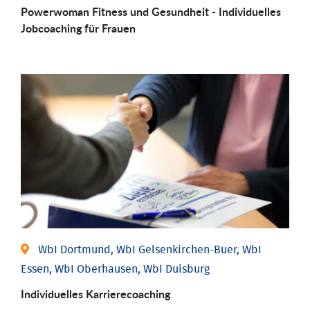
Powerwoman Fitness und Gesund­heit - Individu­elles
Job­coaching für Frauen
WbI Dortmund, WbI Gelsenkirchen-Buer, WbI
Essen, WbI Oberhausen, WbI Duisburg
Individu­elles Karrierecoaching