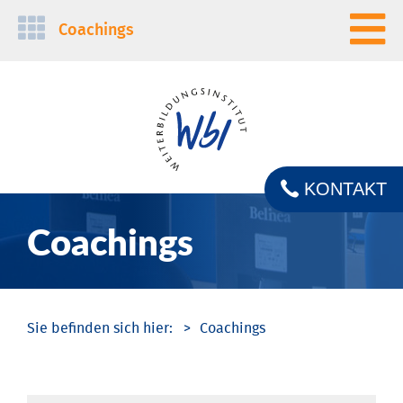
Navigation
Coachings
überspringen
KONTAKT
Coachings
Coachings