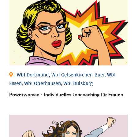
WbI Dortmund, WbI Gelsenkirchen-Buer, WbI
Essen, WbI Oberhausen, WbI Duisburg
Powerwoman - Individu­elles Job­coaching für Frauen