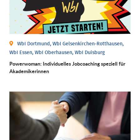
WbI Dortmund, WbI Gelsenkirchen-Rotthausen,
WbI Essen, WbI Oberhausen, WbI Duisburg
Powerwoman: Individu­elles Job­coaching speziell für
Aka­demiker­innen