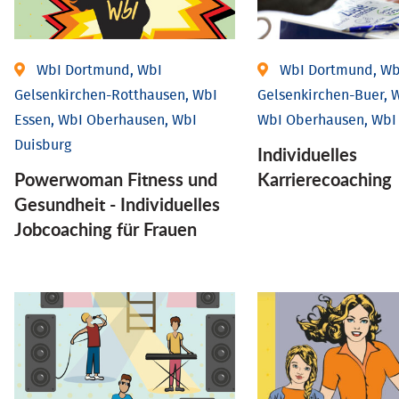
WbI Dortmund, WbI
WbI Dortmund, Wb
Gelsenkirchen-Rotthausen, WbI
Gelsenkirchen-Buer, W
Essen, WbI Oberhausen, WbI
WbI Oberhausen, WbI
Duisburg
Individu­elles
Powerwoman Fitness und
Karrierecoaching
Gesund­heit - Individu­elles
Job­coaching für Frauen