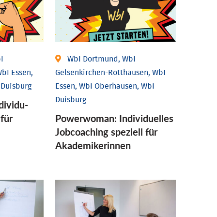
I
WbI Dortmund, WbI
bI Essen,
Gelsenkirchen-Rotthausen, WbI
 Duisburg
Essen, WbI Oberhausen, WbI
Duisburg
ividu­
 für
Powerwoman: Individu­elles
Job­coaching speziell für
Aka­demiker­innen