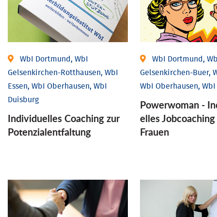
WbI Dortmund, WbI
WbI Dortmund, Wb
Gelsenkirchen-Rotthausen, WbI
Gelsenkirchen-Buer, W
Essen, WbI Oberhausen, WbI
WbI Oberhausen, WbI
Duisburg
Powerwoman - Ind
Individuelles Coaching zur
elles Job­coaching
Potenzialentfaltung
Frauen