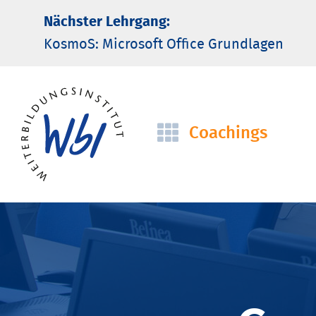
Nächster Lehrgang:
KosmoS: Microsoft Office Grund­lagen
Coachings
Navigation
überspringen