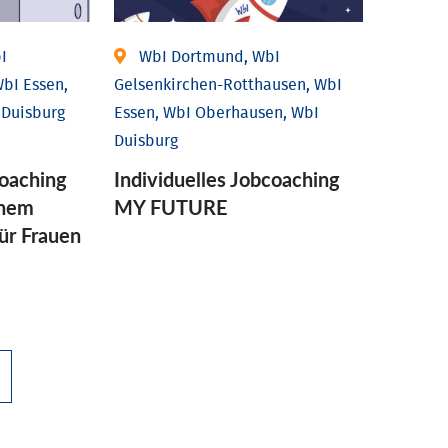
I
WbI Dortmund, WbI
bI Essen,
Gelsenkirchen-Rotthausen, WbI
 Duisburg
Essen, WbI Oberhausen, WbI
Duisburg
coaching
Individuelles Jobcoaching
enem
MY FUTURE
für Frauen