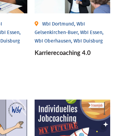
I
WbI Dortmund, WbI
bI Essen,
Gelsenkirchen-Buer, WbI Essen,
 Duisburg
WbI Oberhausen, WbI Duisburg
Karriere­coaching 4.0