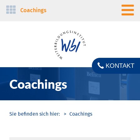
Navigation
Coachings
überspringen
KONTAKT
Coachings
Coachings