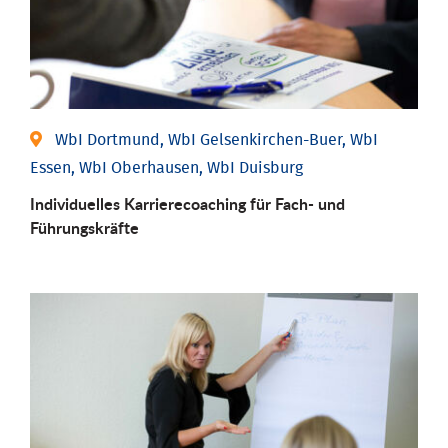
WbI Dortmund, WbI Gelsenkirchen-Buer, WbI
Essen, WbI Oberhausen, WbI Duisburg
Individu­elles Karrierecoaching für Fach-­ und
Führungs­kräfte