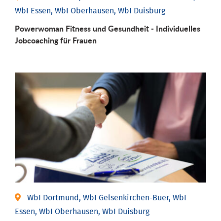
WbI Essen, WbI Oberhausen, WbI Duisburg
Powerwoman Fitness und Gesund­heit - Individu­elles
Job­coaching für Frauen
WbI Dortmund, WbI Gelsenkirchen-Buer, WbI
Essen, WbI Oberhausen, WbI Duisburg