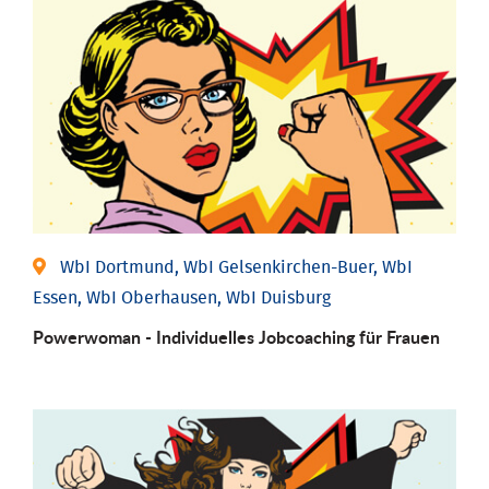
WbI Dortmund, WbI Gelsenkirchen-Buer, WbI
Essen, WbI Oberhausen, WbI Duisburg
Powerwoman - Individu­elles Job­coaching für Frauen