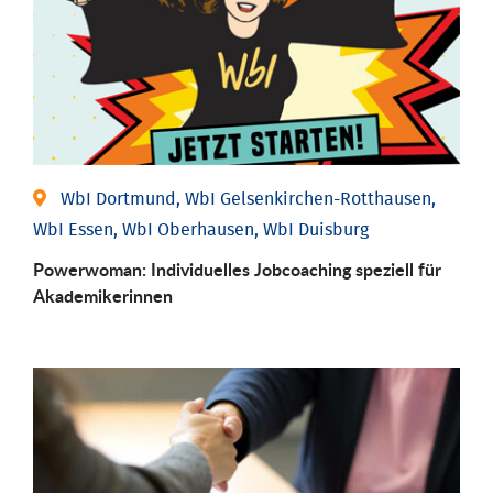
WbI Dortmund, WbI Gelsenkirchen-Rotthausen,
WbI Essen, WbI Oberhausen, WbI Duisburg
Powerwoman: Individu­elles Job­coaching speziell für
Aka­demiker­innen