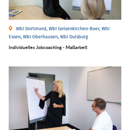
WbI Dortmund, WbI Gelsenkirchen-Buer, WbI
Essen, WbI Oberhausen, WbI Duisburg
Individu­elles Job­coaching - Maßarbeit