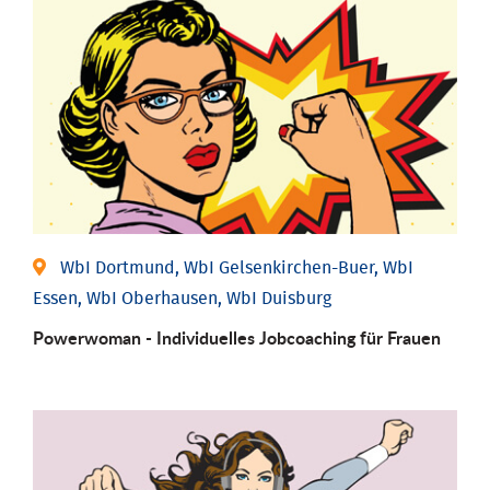
WbI Dortmund, WbI Gelsenkirchen-Buer, WbI
Essen, WbI Oberhausen, WbI Duisburg
Powerwoman - Individu­elles Job­coaching für Frauen