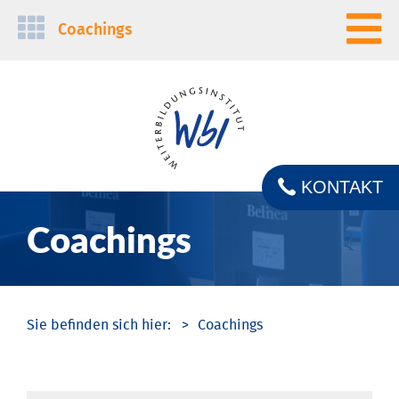
Navigation
Coachings
überspringen
KONTAKT
Coachings
Coachings