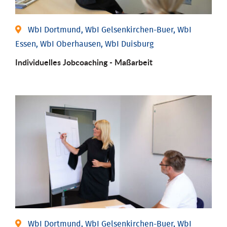
WbI Dortmund, WbI Gelsenkirchen-Buer, WbI
Essen, WbI Oberhausen, WbI Duisburg
Individu­elles Job­coaching - Maßarbeit
WbI Dortmund, WbI Gelsenkirchen-Buer, WbI