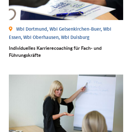
WbI Dortmund, WbI Gelsenkirchen-Buer, WbI
Essen, WbI Oberhausen, WbI Duisburg
Individu­elles Karrierecoaching für Fach-­ und
Führungs­kräfte