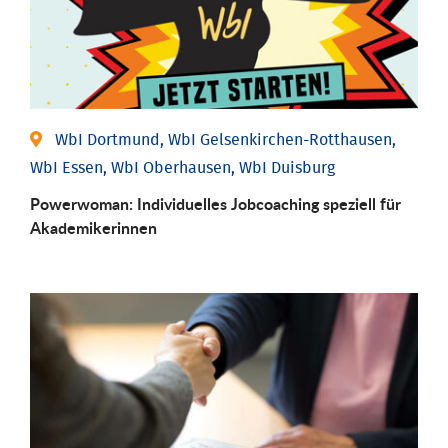
WbI Dortmund, WbI Gelsenkirchen-Rotthausen,
WbI Essen, WbI Oberhausen, WbI Duisburg
Powerwoman: Individu­elles Job­coaching speziell für
Aka­demiker­innen