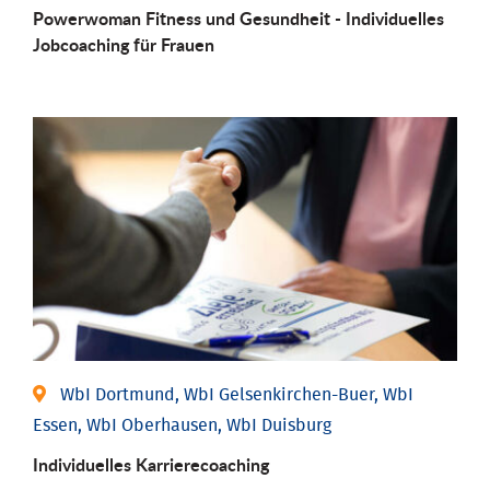
Powerwoman Fitness und Gesund­heit - Individu­elles
Job­coaching für Frauen
WbI Dortmund, WbI Gelsenkirchen-Buer, WbI
Essen, WbI Oberhausen, WbI Duisburg
Individu­elles Karrierecoaching