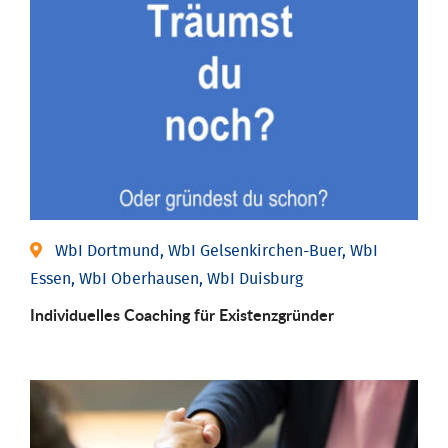
WbI Dortmund, WbI Gelsenkirchen-Buer, WbI
Essen, WbI Oberhausen, WbI Duisburg
Individu­elles Coaching für Existenz­gründer