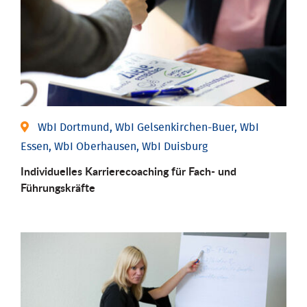
WbI Dortmund, WbI Gelsenkirchen-Buer, WbI
Essen, WbI Oberhausen, WbI Duisburg
Individu­elles Karrierecoaching für Fach-­ und
Führungs­kräfte