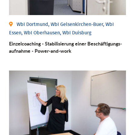
WbI Dortmund, WbI Gelsenkirchen-Buer, WbI
Essen, WbI Oberhausen, WbI Duisburg
Einzel­coaching - Stabili­sierung einer Be­schäftigungs­
aufnahme - Power-and-work