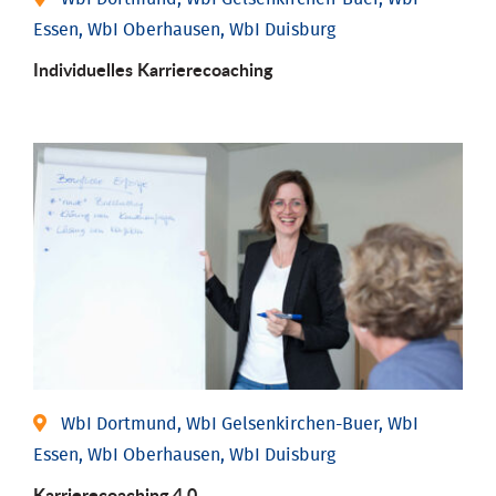
Essen, WbI Oberhausen, WbI Duisburg
Individu­elles Karrierecoaching
WbI Dortmund, WbI Gelsenkirchen-Buer, WbI
Essen, WbI Oberhausen, WbI Duisburg
Karriere­coaching 4.0