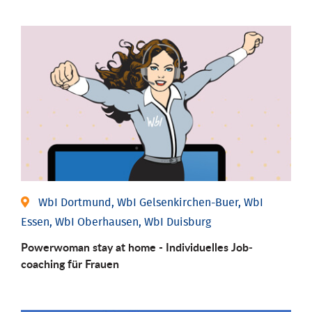
WbI Dortmund, WbI Gelsenkirchen-Buer, WbI
Essen, WbI Oberhausen, WbI Duisburg
Powerwoman stay at home - Individu­elles Job­
coaching für Frauen