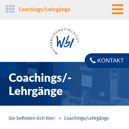
Navigation
Coachings/­Lehrgänge
überspringen
KONTAKT
Coachings/­
Lehrgänge
Coachings/­Lehrgänge