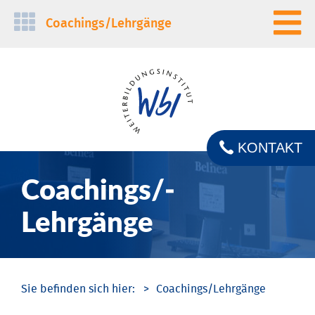
Navigation
Coachings/­Lehrgänge
überspringen
KONTAKT
Coachings/­
Lehrgänge
Coachings/­Lehrgänge