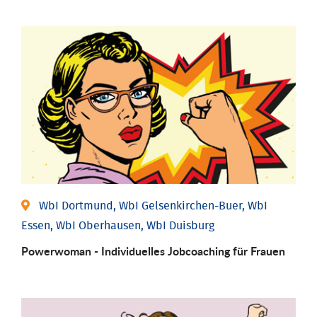
WbI Dortmund, WbI Gelsenkirchen-Buer, WbI
Essen, WbI Oberhausen, WbI Duisburg
Powerwoman - Individu­elles Job­coaching für Frauen