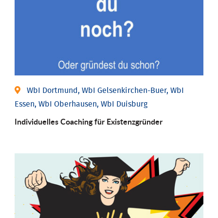
WbI Dortmund, WbI Gelsenkirchen-Buer, WbI
Essen, WbI Oberhausen, WbI Duisburg
Individu­elles Coaching für Existenz­gründer