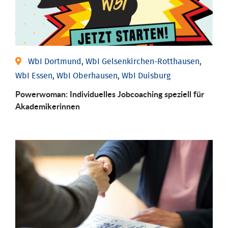
WbI Dortmund, WbI Gelsenkirchen-Rotthausen,
WbI Essen, WbI Oberhausen, WbI Duisburg
Powerwoman: Individu­elles Job­coaching speziell für
Aka­demiker­innen