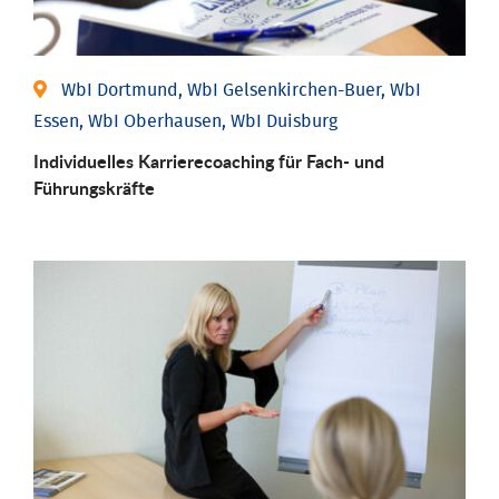
WbI Dortmund, WbI Gelsenkirchen-Buer, WbI
Essen, WbI Oberhausen, WbI Duisburg
Individu­elles Karrierecoaching für Fach-­ und
Führungs­kräfte