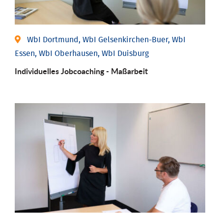
WbI Dortmund, WbI Gelsenkirchen-Buer, WbI
Essen, WbI Oberhausen, WbI Duisburg
Individu­elles Job­coaching - Maßarbeit