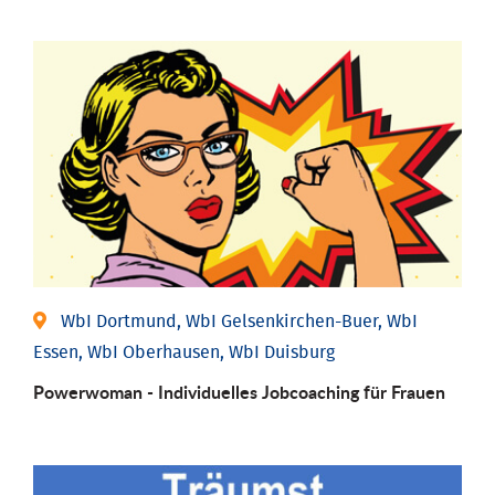
WbI Dortmund, WbI Gelsenkirchen-Buer, WbI
Essen, WbI Oberhausen, WbI Duisburg
Powerwoman - Individu­elles Job­coaching für Frauen