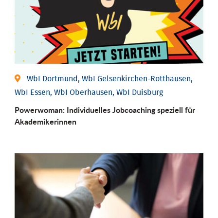
WbI Dortmund, WbI Gelsenkirchen-Rotthausen,
WbI Essen, WbI Oberhausen, WbI Duisburg
Powerwoman: Individu­elles Job­coaching speziell für
Aka­demiker­innen