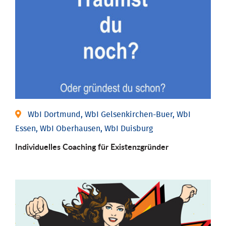
WbI Dortmund, WbI Gelsenkirchen-Buer, WbI
Essen, WbI Oberhausen, WbI Duisburg
Individu­elles Coaching für Existenz­gründer