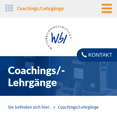
Navigation
Coachings/­Lehrgänge
überspringen
KONTAKT
Coachings/­
Lehrgänge
Coachings/­Lehrgänge