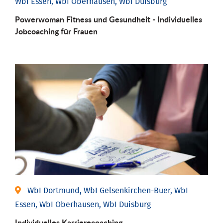
WbI Essen, WbI Oberhausen, WbI Duisburg
Powerwoman Fitness und Gesund­heit - Individu­elles
Job­coaching für Frauen
WbI Dortmund, WbI Gelsenkirchen-Buer, WbI
Essen, WbI Oberhausen, WbI Duisburg
Individu­elles Karrierecoaching