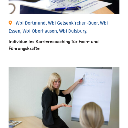
WbI Dortmund, WbI Gelsenkirchen-Buer, WbI
Essen, WbI Oberhausen, WbI Duisburg
Individu­elles Karrierecoaching für Fach-­ und
Führungs­kräfte