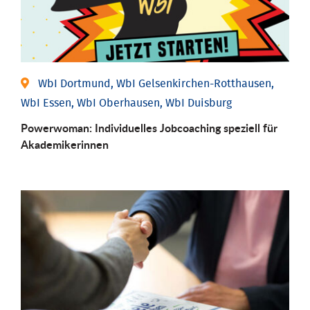
WbI Dortmund, WbI Gelsenkirchen-Rotthausen,
WbI Essen, WbI Oberhausen, WbI Duisburg
Powerwoman: Individu­elles Job­coaching speziell für
Aka­demiker­innen