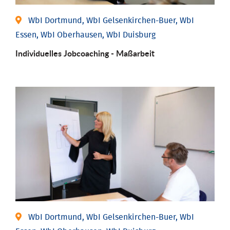
WbI Dortmund, WbI Gelsenkirchen-Buer, WbI
Essen, WbI Oberhausen, WbI Duisburg
Individu­elles Job­coaching - Maßarbeit
WbI Dortmund, WbI Gelsenkirchen-Buer, WbI