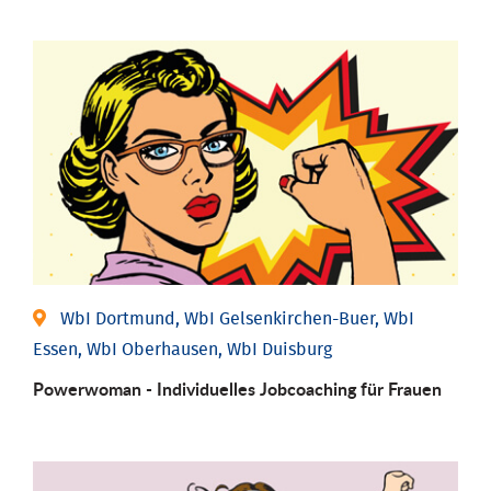
WbI Dortmund, WbI Gelsenkirchen-Buer, WbI
Essen, WbI Oberhausen, WbI Duisburg
Powerwoman - Individu­elles Job­coaching für Frauen