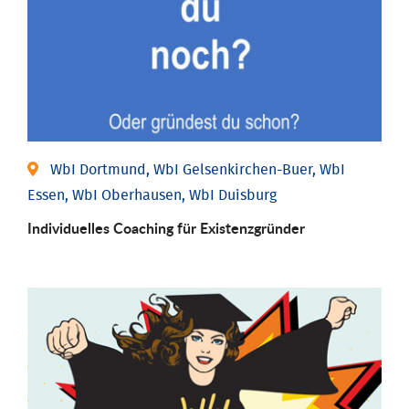
WbI Dortmund, WbI Gelsenkirchen-Buer, WbI
Essen, WbI Oberhausen, WbI Duisburg
Individu­elles Coaching für Existenz­gründer