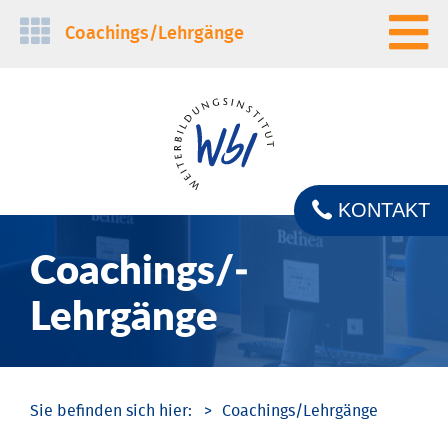
Navigation
Coachings/­Lehrgänge
überspringen
KONTAKT
Coachings/­
Lehrgänge
Coachings/­Lehrgänge