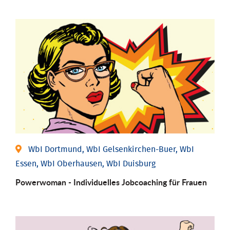
WbI Dortmund, WbI Gelsenkirchen-Buer, WbI
Essen, WbI Oberhausen, WbI Duisburg
Powerwoman - Individu­elles Job­coaching für Frauen