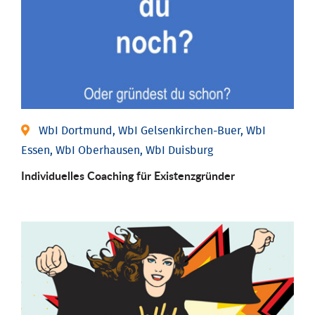
WbI Dortmund, WbI Gelsenkirchen-Buer, WbI
Essen, WbI Oberhausen, WbI Duisburg
Individu­elles Coaching für Existenz­gründer