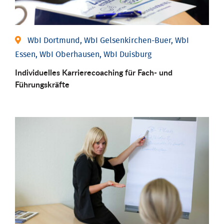
WbI Dortmund, WbI Gelsenkirchen-Buer, WbI
Essen, WbI Oberhausen, WbI Duisburg
Individu­elles Karrierecoaching für Fach-­ und
Führungs­kräfte