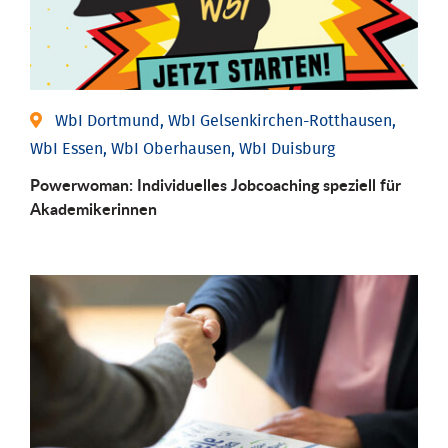
WbI Dortmund, WbI Gelsenkirchen-Rotthausen,
WbI Essen, WbI Oberhausen, WbI Duisburg
Powerwoman: Individu­elles Job­coaching speziell für
Aka­demiker­innen