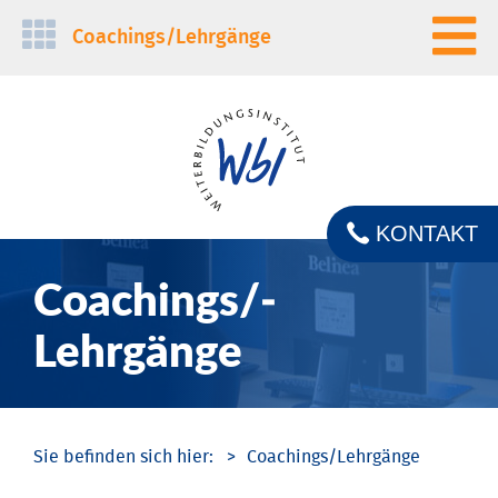
Navigation
Coachings/­Lehrgänge
überspringen
KONTAKT
Coachings/­
Lehrgänge
Coachings/­Lehrgänge