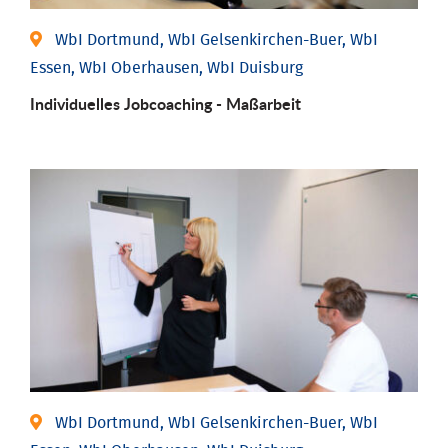
WbI Dortmund, WbI Gelsenkirchen-Buer, WbI
Essen, WbI Oberhausen, WbI Duisburg
Individu­elles Job­coaching - Maßarbeit
WbI Dortmund, WbI Gelsenkirchen-Buer, WbI