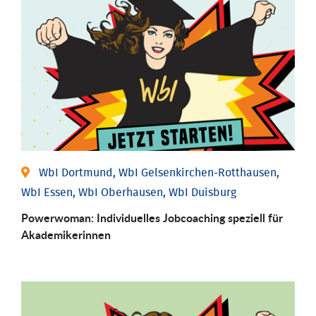
WbI Dortmund, WbI Gelsenkirchen-Rotthausen,
WbI Essen, WbI Oberhausen, WbI Duisburg
Powerwoman: Individu­elles Job­coaching speziell für
Aka­demiker­innen