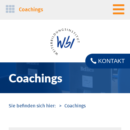
Navigation
Coachings
überspringen
KONTAKT
Coachings
Coachings