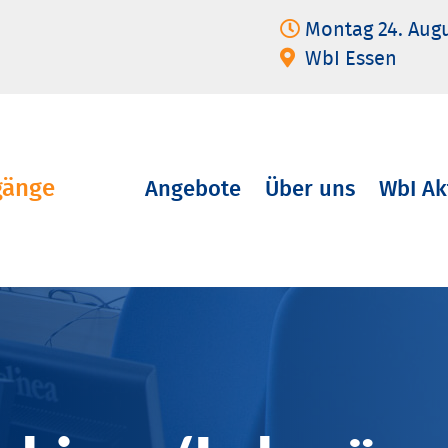
Montag 24. Aug
WbI Essen
gänge
Angebote
Über uns
WbI Ak
Navigation
überspringen