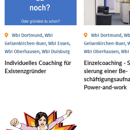
WbI Dortmund, WbI
WbI Dortmund, Wb
Gelsenkirchen-Buer, WbI Essen,
Gelsenkirchen-Buer, W
WbI Oberhausen, WbI Duisburg
WbI Oberhausen, WbI
Individu­elles Coaching für
Einzel­coaching - S
Existenz­gründer
sierung einer Be­
schäftigungs­aufn
Power-and-work