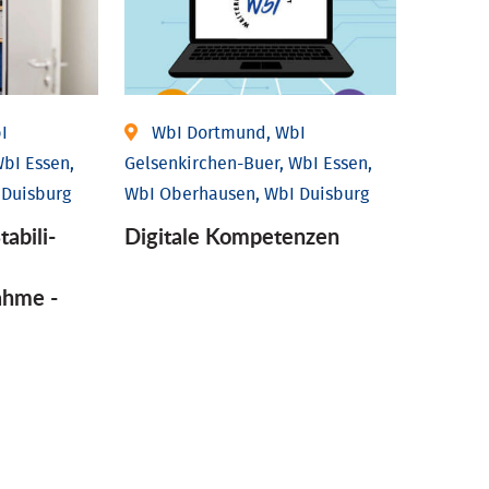
I
WbI Dortmund, WbI
bI Essen,
Gelsenkirchen-Buer, WbI Essen,
 Duisburg
WbI Oberhausen, WbI Duisburg
tabili­
Digitale Kompetenzen
ahme -