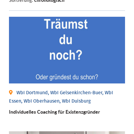
Sortierung:
chronologisch
WbI Dortmund, WbI Gelsenkirchen-Buer, WbI
Essen, WbI Oberhausen, WbI Duisburg
Individu­elles Coaching für Existenz­gründer