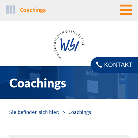
Navigation
Coachings
überspringen
KONTAKT
Coachings
Coachings