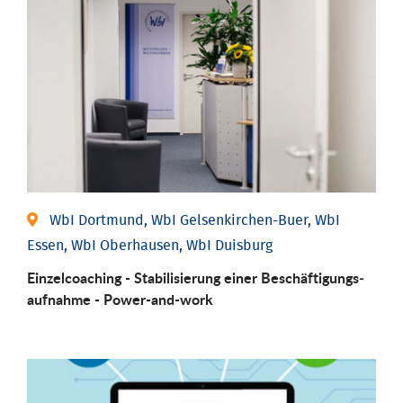
WbI Dortmund, WbI Gelsenkirchen-Buer, WbI
Essen, WbI Oberhausen, WbI Duisburg
Einzel­coaching - Stabili­sierung einer Be­schäftigungs­
aufnahme - Power-and-work