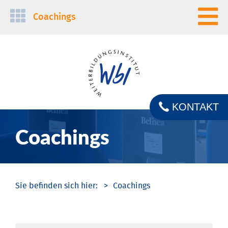
Navigation
Coachings
überspringen
KONTAKT
Coachings
Coachings