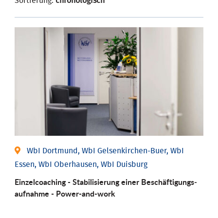
Sortierung:
chronologisch
WbI Dortmund, WbI Gelsenkirchen-Buer, WbI
Essen, WbI Oberhausen, WbI Duisburg
Einzel­coaching - Stabili­sierung einer Be­schäftigungs­
aufnahme - Power-and-work