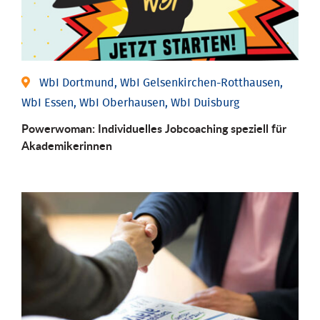
WbI Dortmund, WbI Gelsenkirchen-Rotthausen,
WbI Essen, WbI Oberhausen, WbI Duisburg
Powerwoman: Individu­elles Job­coaching speziell für
Aka­demiker­innen