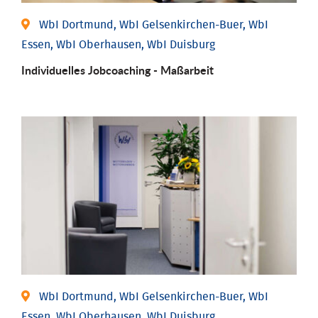
WbI Dortmund, WbI Gelsenkirchen-Buer, WbI
Essen, WbI Oberhausen, WbI Duisburg
Individu­elles Job­coaching - Maßarbeit
WbI Dortmund, WbI Gelsenkirchen-Buer, WbI
Essen, WbI Oberhausen, WbI Duisburg