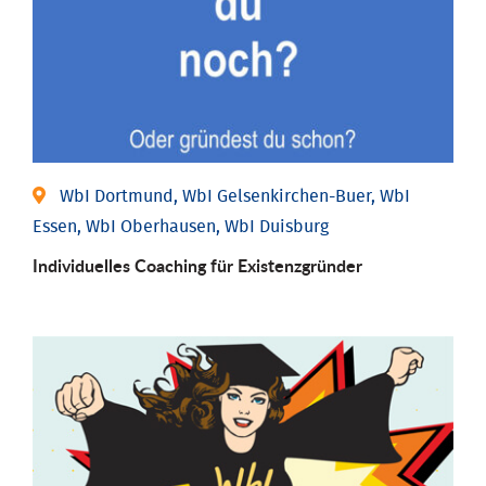
WbI Dortmund, WbI Gelsenkirchen-Buer, WbI
Essen, WbI Oberhausen, WbI Duisburg
Individu­elles Coaching für Existenz­gründer