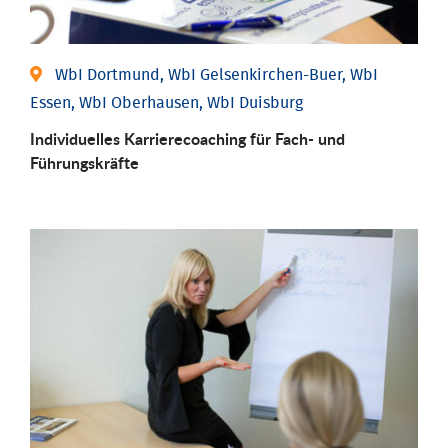
WbI Dortmund, WbI Gelsenkirchen-Buer, WbI
Essen, WbI Oberhausen, WbI Duisburg
Individu­elles Karrierecoaching für Fach-­ und
Führungs­kräfte