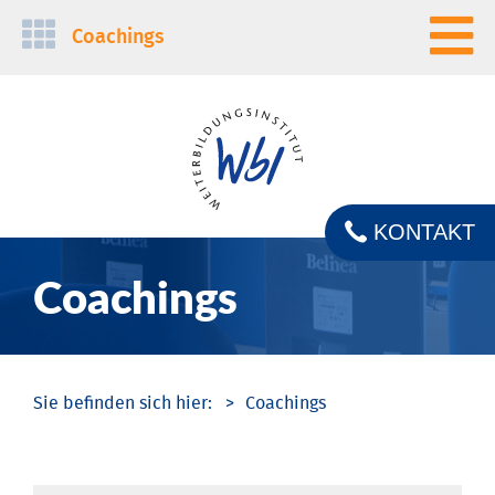
Navigation
Coachings
überspringen
KONTAKT
Coachings
Coachings