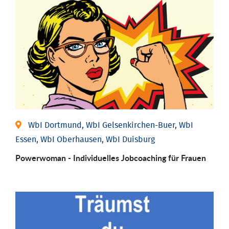
WbI Dortmund, WbI Gelsenkirchen-Buer, WbI
Essen, WbI Oberhausen, WbI Duisburg
Powerwoman - Individu­elles Job­coaching für Frauen